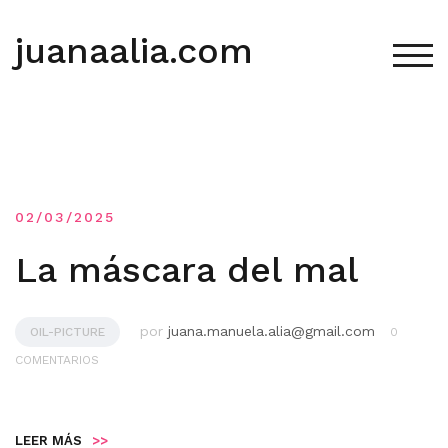
Saltar
al
juanaalia.com
contenido
ALT
02/03/2025
La máscara del mal
por
juana.manuela.alia@gmail.com
OIL-PICTURE
0
COMENTARIOS
LEER MÁS
>>