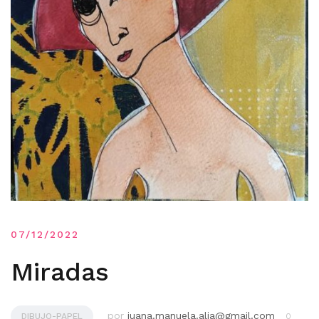
07/12/2022
Miradas
por
juana.manuela.alia@gmail.com
DIBUJO-PAPEL
0