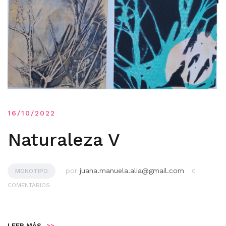
16/10/2022
Naturaleza V
por
juana.manuela.alia@gmail.com
MONOTIPO
0
COMENTARIOS
LEER MÁS
>>