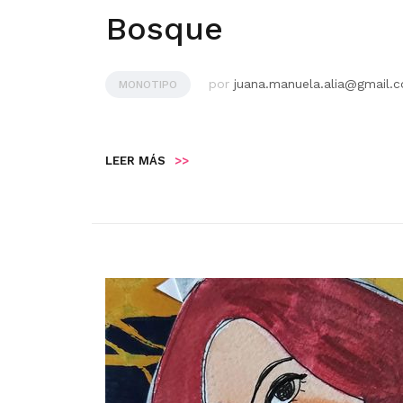
Bosque
por
juana.manuela.alia@gmail.
MONOTIPO
LEER MÁS
>>