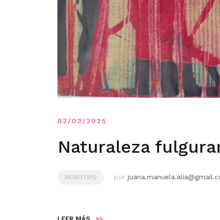
02/03/2025
Naturaleza fulgura
por
juana.manuela.alia@gmail.
MONOTIPO
LEER MÁS
>>