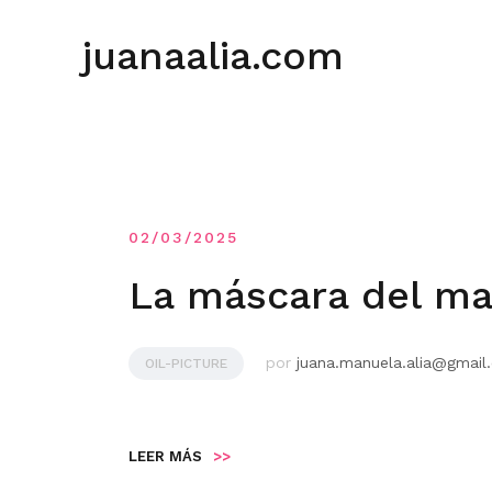
Saltar
al
juanaalia.com
contenido
02/03/2025
La máscara del ma
por
juana.manuela.alia@gmail
OIL-PICTURE
LEER MÁS
>>