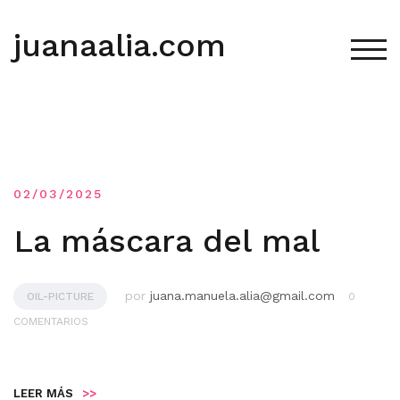
Saltar
al
juanaalia.com
contenido
ALT
02/03/2025
La máscara del mal
por
juana.manuela.alia@gmail.com
OIL-PICTURE
0
COMENTARIOS
LEER MÁS
>>