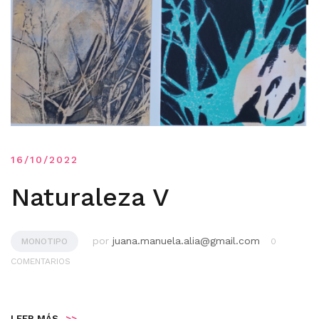
16/10/2022
Naturaleza V
por
juana.manuela.alia@gmail.com
MONOTIPO
0
COMENTARIOS
LEER MÁS
>>