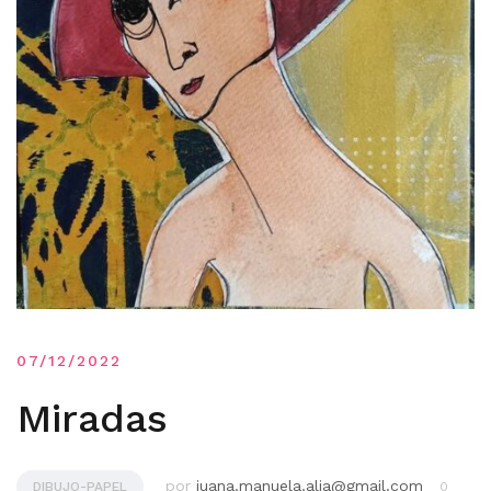
07/12/2022
Miradas
por
juana.manuela.alia@gmail.com
DIBUJO-PAPEL
0