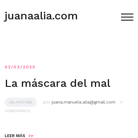
Saltar
al
juanaalia.com
contenido
ALT
02/03/2025
La máscara del mal
por
juana.manuela.alia@gmail.com
OIL-PICTURE
0
COMENTARIOS
LEER MÁS
>>