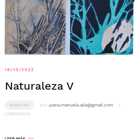
16/10/2022
Naturaleza V
por
juana.manuela.alia@gmail.com
MONOTIPO
0
COMENTARIOS
LEER MÁS
>>