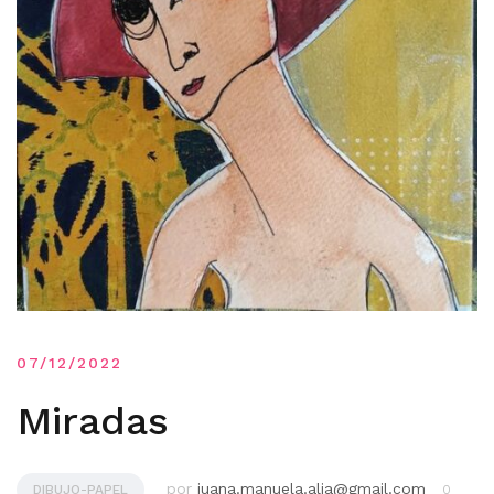
07/12/2022
Miradas
por
juana.manuela.alia@gmail.com
DIBUJO-PAPEL
0