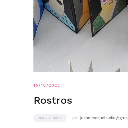
15/10/2022
Rostros
por
juana.manuela.alia@gma
DIBUJO-PAPEL