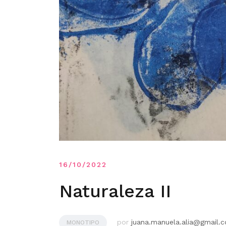
16/10/2022
Naturaleza II
por
juana.manuela.alia@gmail.
MONOTIPO