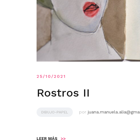
25/10/2021
Rostros II
por
juana.manuela.alia@gma
DIBUJO-PAPEL
LEER MÁS
>>