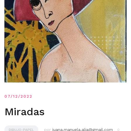
07/12/2022
Miradas
por
juana.manuela.alia@gmail.com
DIBUJO-PAPEL
0