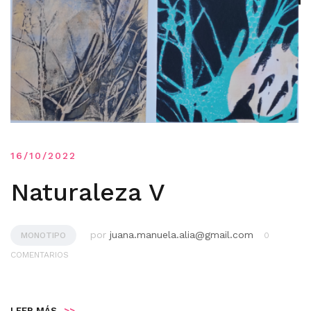
16/10/2022
Naturaleza V
por
juana.manuela.alia@gmail.com
MONOTIPO
0
COMENTARIOS
LEER MÁS
>>