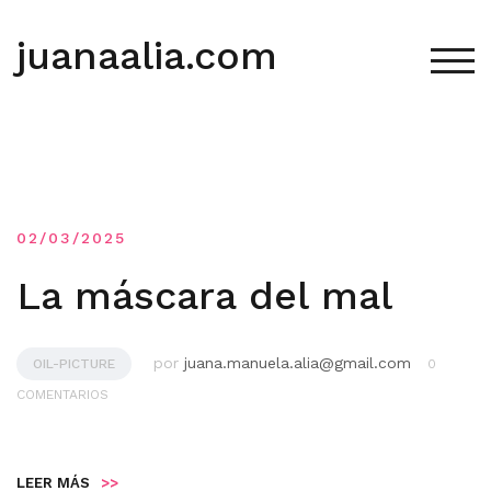
Saltar
al
juanaalia.com
contenido
ALT
02/03/2025
La máscara del mal
por
juana.manuela.alia@gmail.com
OIL-PICTURE
0
COMENTARIOS
LEER MÁS
>>