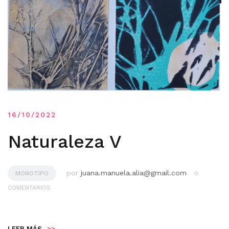
16/10/2022
Naturaleza V
por
juana.manuela.alia@gmail.com
MONOTIPO
0
COMENTARIOS
LEER MÁS
>>