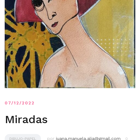
07/12/2022
Miradas
por
juana.manuela.alia@gmail.com
DIBUJO-PAPEL
0