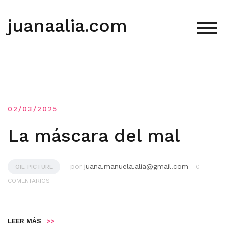
Saltar
al
juanaalia.com
contenido
ALT
02/03/2025
La máscara del mal
por
juana.manuela.alia@gmail.com
OIL-PICTURE
0
COMENTARIOS
LEER MÁS
>>