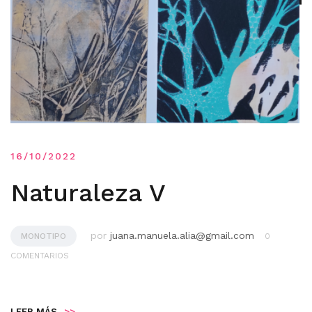
16/10/2022
Naturaleza V
por
juana.manuela.alia@gmail.com
MONOTIPO
0
COMENTARIOS
LEER MÁS
>>