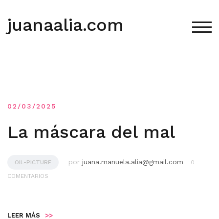
Saltar
al
juanaalia.com
contenido
ALT
02/03/2025
La máscara del mal
por
juana.manuela.alia@gmail.com
OIL-PICTURE
0
COMENTARIOS
LEER MÁS
>>