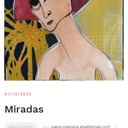
07/12/2022
Miradas
por
juana.manuela.alia@gmail.com
DIBUJO-PAPEL
0