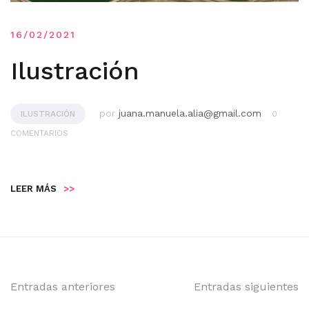
16/02/2021
Ilustración
por
juana.manuela.alia@gmail.com
ILUSTRACIÓN
0
COMENTARIOS
LEER MÁS
>>
Navegación
Entradas anteriores
Entradas siguientes