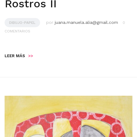
Rostros II
por
juana.manuela.alia@gmail.com
DIBUJO-PAPEL
0
COMENTARIOS
LEER MÁS
>>