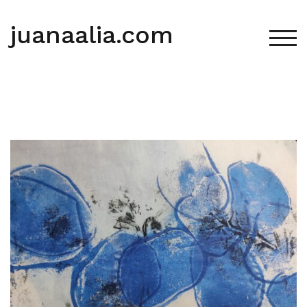
Saltar
al
juanaalia.com
contenido
ALT