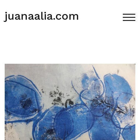
Saltar
al
juanaalia.com
contenido
ALT