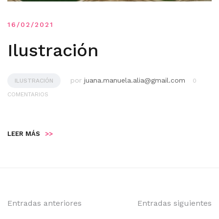
16/02/2021
Ilustración
por
juana.manuela.alia@gmail.com
ILUSTRACIÓN
0
COMENTARIOS
LEER MÁS
>>
Navegación
Entradas anteriores
Entradas siguientes