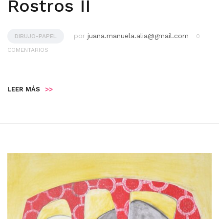
Rostros II
por
juana.manuela.alia@gmail.com
DIBUJO-PAPEL
0
COMENTARIOS
LEER MÁS
>>