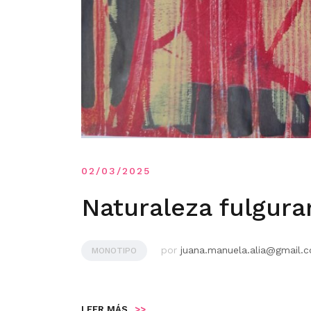
02/03/2025
Naturaleza fulgura
por
juana.manuela.alia@gmail.
MONOTIPO
LEER MÁS
>>