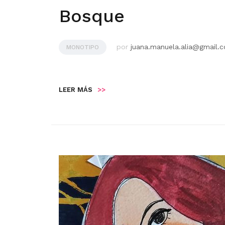
Bosque
por
juana.manuela.alia@gmail.
MONOTIPO
LEER MÁS
>>