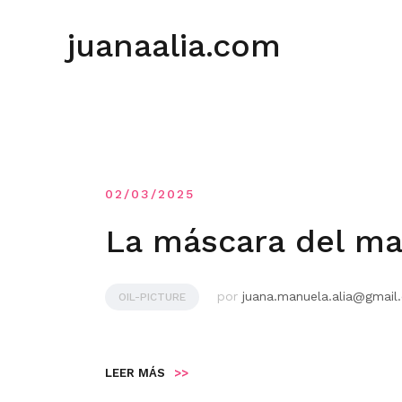
Saltar
al
juanaalia.com
contenido
02/03/2025
La máscara del ma
por
juana.manuela.alia@gmail
OIL-PICTURE
LEER MÁS
>>