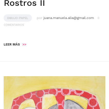
Rostros II
por
juana.manuela.alia@gmail.com
DIBUJO-PAPEL
0
COMENTARIOS
LEER MÁS
>>