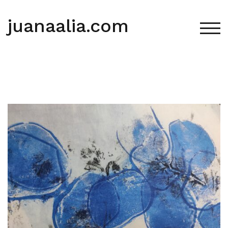
Saltar
al
juanaalia.com
contenido
ALT