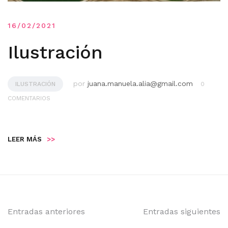
16/02/2021
Ilustración
por
juana.manuela.alia@gmail.com
ILUSTRACIÓN
0
COMENTARIOS
LEER MÁS
>>
Navegación
Entradas anteriores
Entradas siguientes