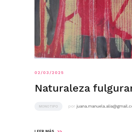
02/03/2025
Naturaleza fulgura
por
juana.manuela.alia@gmail.
MONOTIPO
LEER MÁS
>>