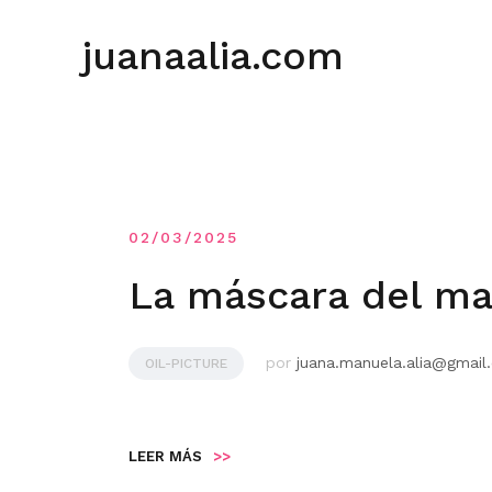
Saltar
al
juanaalia.com
contenido
02/03/2025
La máscara del ma
por
juana.manuela.alia@gmail
OIL-PICTURE
LEER MÁS
>>