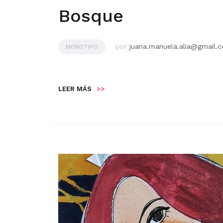
Bosque
por
juana.manuela.alia@gmail.
MONOTIPO
LEER MÁS
>>