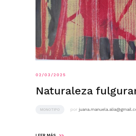
02/03/2025
Naturaleza fulgura
por
juana.manuela.alia@gmail.
MONOTIPO
LEER MÁS
>>