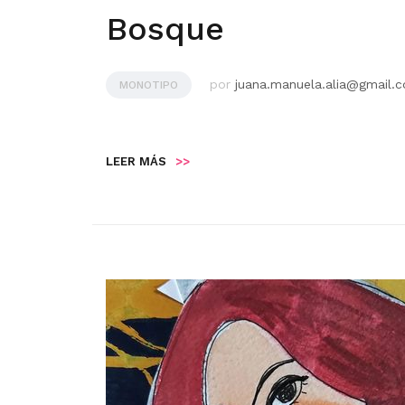
Bosque
por
juana.manuela.alia@gmail.
MONOTIPO
LEER MÁS
>>