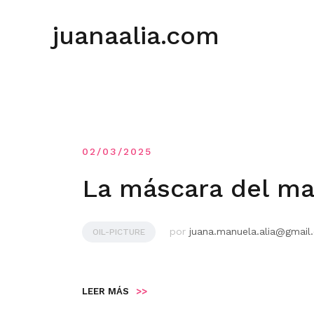
Saltar
al
juanaalia.com
contenido
02/03/2025
La máscara del ma
por
juana.manuela.alia@gmail
OIL-PICTURE
LEER MÁS
>>