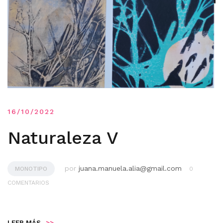
16/10/2022
Naturaleza V
por
juana.manuela.alia@gmail.com
MONOTIPO
0
COMENTARIOS
LEER MÁS
>>