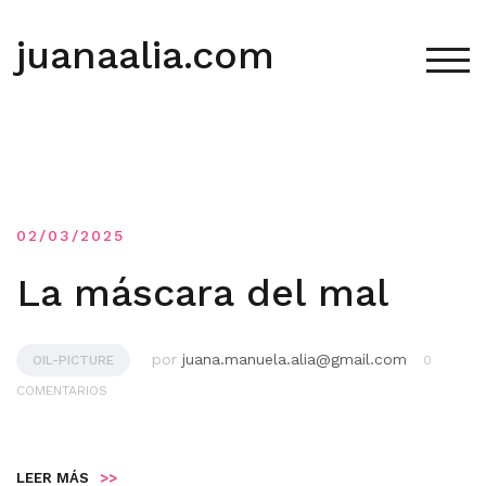
Saltar
al
juanaalia.com
contenido
ALT
02/03/2025
La máscara del mal
por
juana.manuela.alia@gmail.com
OIL-PICTURE
0
COMENTARIOS
LEER MÁS
>>