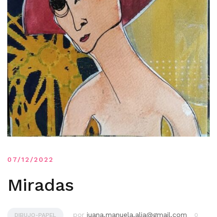
07/12/2022
Miradas
por
juana.manuela.alia@gmail.com
DIBUJO-PAPEL
0